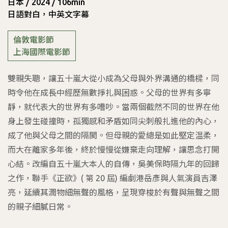
日本 / 2024 / 106min
日語對白，中英文字幕
倫敦電影節
上海國際電影節
雙親失聰，讓五十嵐大從小成為父母與外界溝通的橋樑，同
時令他在成長中經歷無數掙扎與困惑。父母的世界有多寧
靜，就代表大的世界有多嘈吵。當兩個截然不同的世界在他
身上發生碰撞時，孤獨感和矛盾如同尖刺般扎進他的內心，
成了他與父母之間的隔閡。但母親的愛總是如此堅定温柔，
而大在離家多年後，終於慢慢從嫌棄走向理解，讓思念打開
心結。改編自五十嵐大本人的自傳，吳美保時隔九年的回歸
之作，聯手《正欲》( 第 20 屆) 編劇港岳彥與人氣演員吉澤
亮，延續其潤物細無聲的風格，呈現穿梭於有聲與無聲之間
的親子細膩日常。