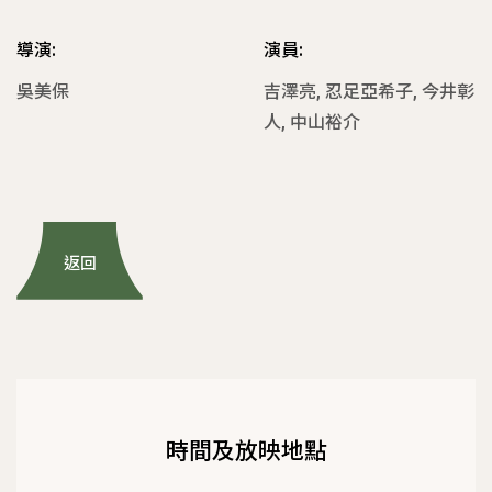
導演:
演員:
吳美保
吉澤亮, 忍足亞希子, 今井彰
人, 中山裕介
返回
時間及放映地點