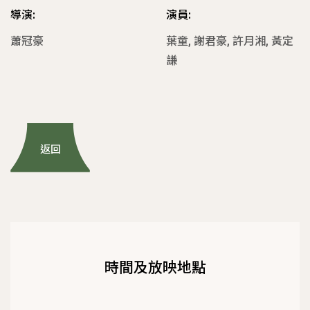
導演:
演員:
蕭冠豪
葉童, 謝君豪, 許月湘, 黃定
謙
返回
時間及放映地點