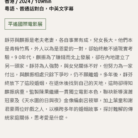
香港 / 2024 / 109min
粵語、普通話對白，中英文字幕
平遙國際電影展
靜芬與麒振是老夫老妻，各自事業有成，兒女長大。他們本
是青梅竹馬，外人以為是恩愛的一對，卻始終敵不過現實考
驗。9 0年代，麒振為了賺錢而北上發展，卻在內地建立了
另一頭家。靜芬為人強勢，與女兒關係不好，但努力為一家
付出，與麒振相處只餘下爭吵，仍不願離婚。多年後，靜芬
終放下了這段婚姻，在退休後找到自己的天地，這時卻得知
麒振病重。監製陳果繼續一貫獨立電影本色，聯袂新導演蕭
冠豪及《天水圍的日與夜》金像編劇呂筱華，加上葉童和謝
君豪兩位好戲之人，以橫跨多年的婚姻故事，探討難解的傳
統家庭關係，思考愛是什麼。