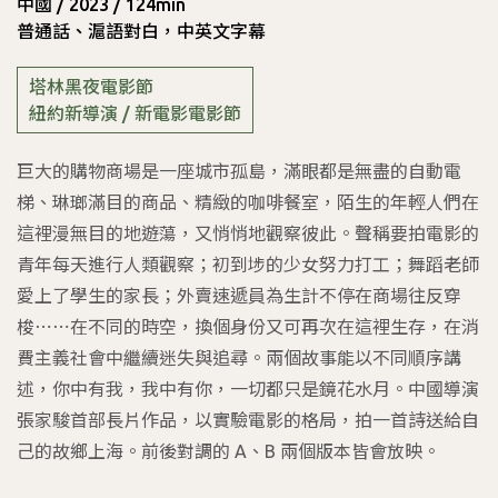
中國 / 2023 / 124min
普通話、滬語對白，中英文字幕
塔林黑夜電影節
紐約新導演 / 新電影電影節
巨大的購物商場是一座城市孤島，滿眼都是無盡的自動電
梯、琳瑯滿目的商品、精緻的咖啡餐室，陌生的年輕人們在
這裡漫無目的地遊蕩，又悄悄地觀察彼此。聲稱要拍電影的
青年每天進行人類觀察；初到埗的少女努力打工；舞蹈老師
愛上了學生的家長；外賣速遞員為生計不停在商場往反穿
梭⋯⋯在不同的時空，換個身份又可再次在這裡生存，在消
費主義社會中繼續迷失與追尋。兩個故事能以不同順序講
述，你中有我，我中有你，一切都只是鏡花水月。中國導演
張家駿首部長片作品，以實驗電影的格局，拍一首詩送給自
己的故鄉上海。前後對調的 A、B 兩個版本皆會放映。