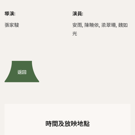
導演:
演員:
張家駿
安雨, 陳曉依, 梁翠珊, 魏如
光
返回
時間及放映地點