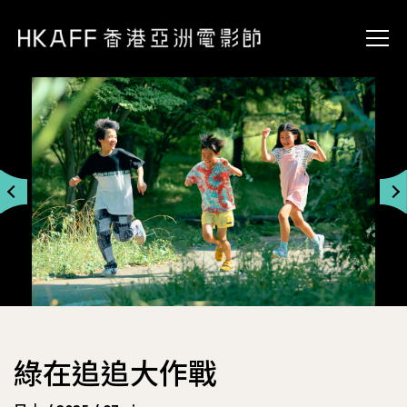
綠在追追大作戰