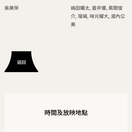
吳美保
嶋田鐵太, 蒼井優, 風間俊
介, 瑠璃, 味元耀大, 瀧內公
美
返回
時間及放映地點