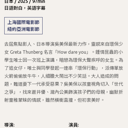
日本 / 2025 / 97min
日語對白，英語字幕
上海國際電影節
紐約亞洲電影節
去屆焦點影人、日本導演吳美保最新力作，靈感來自環保少
女 Greta Thunberg 名言「How dare you」。鍾情昆蟲的小
學生唯士因一次班上演講，暗戀為環保大聲疾呼的女生。為
了追女仔，唯士與同學發起一連串「環保行動」，派傳單放
火箭偷偷放牛牛，人細膽大鬧出不少笑話。大人造成的問
題，難道要下一代承受惡果？吳美保以孩童視角切入「世代
之爭」，找來蒼井優、瀧內公美飾演孩子們的母親，幽默折
射童稚蒙昧的情感，雖然橫衝直撞，但初衷美好。
導演:
演員: